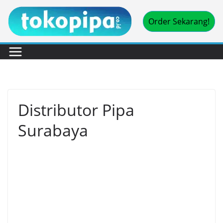
Skip
Order Sekarang!
to
content
Distributor Pipa
Surabaya