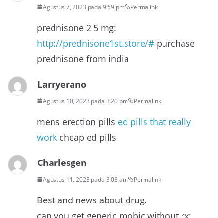
Agustus 7, 2023 pada 9:59 pm
Permalink
prednisone 2 5 mg:
http://prednisone1st.store/#
purchase
prednisone from india
Larryerano
Agustus 10, 2023 pada 3:20 pm
Permalink
mens erection pills
ed pills that really
work
cheap ed pills
Charlesgen
Agustus 11, 2023 pada 3:03 am
Permalink
Best and news about drug.
can you get generic mobic without rx: