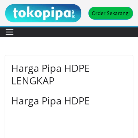
Skip
Order Sekarang!
to
content
Harga Pipa HDPE
LENGKAP
Harga Pipa HDPE