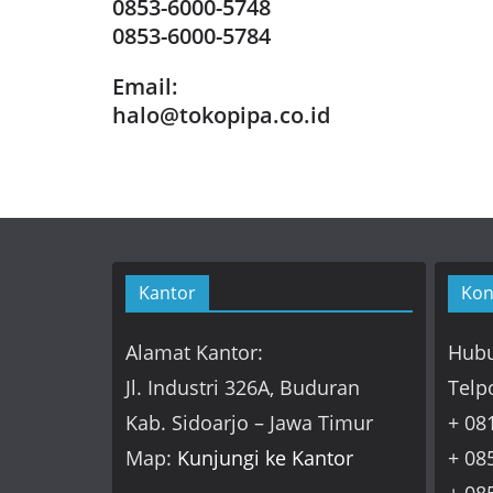
0853-6000-5748
0853-6000-5784
Email:
halo@tokopipa.co.id
Kantor
Kon
Alamat Kantor:
Hubu
Jl. Industri 326A, Buduran
Telp
Kab. Sidoarjo – Jawa Timur
+ 08
Map:
Kunjungi ke Kantor
+ 08