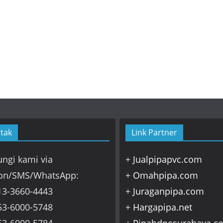
tak
Link Partner
ngi kami via
+
Jualpipapvc.com
on/SMS/WhatsApp:
+
Omahpipa.com
13-3660-4443
+
Juraganpipa.com
53-6000-5748
+
Hargapipa.net