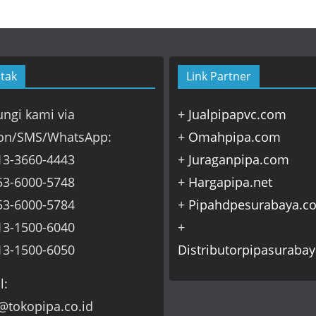
tak
Link Partner
ngi kami via
+
Jualpipapvc.com
on/SMS/WhatsApp:
+
Omahpipa.com
13-3660-4443
+
Juraganpipa.com
53-6000-5748
+
Hargapipa.net
53-6000-5784
+
Pipahdpesurabaya.c
13-1500-6040
+
13-1500-6050
Distributorpipasuraba
l:
@tokopipa.co.id