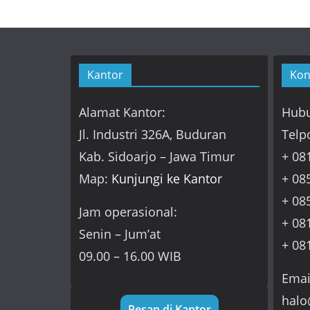
Kantor
Kon
Alamat Kantor:
Hubu
Jl. Industri 326A, Buduran
Telp
Kab. Sidoarjo – Jawa Timur
+ 08
Map:
Kunjungi ke Kantor
+ 08
+ 08
Jam operasional:
+ 08
Senin – Jum’at
+ 08
09.00 – 16.00 WIB
Emai
halo
Pesan di Kantor