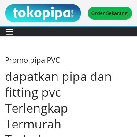
Skip
Order Sekarang!
to
content
Promo pipa PVC
dapatkan pipa dan
fitting pvc
Terlengkap
Termurah