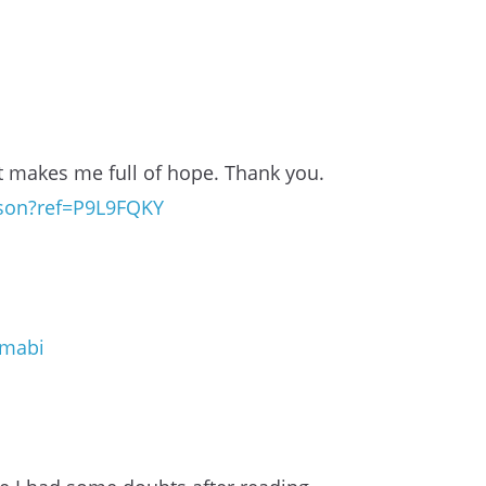
hat makes me full of hope. Thank you.
rson?ref=P9L9FQKY
imabi