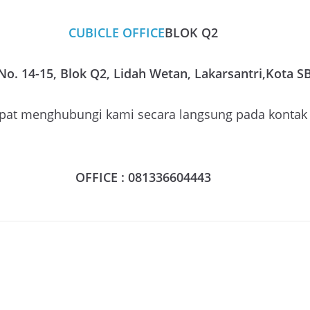
CUBICLE OFFICE
BLOK Q2
No. 14-15, Blok Q2, Lidah Wetan, Lakarsantri,Kota S
t menghubungi kami secara langsung pada kontak d
OFFICE : 081336604443