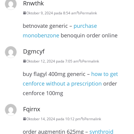
Rnwthk
Oktober 9, 2024 pada 8:54 am
Permalink
betnovate generic –
purchase
monobenzone
benoquin order online
Dgmcyf
Oktober 12, 2024 pada 7:05 am
Permalink
buy flagyl 400mg generic –
how to get
cenforce without a prescription
order
cenforce 100mg
Fqirnx
Oktober 14, 2024 pada 10:12 pm
Permalink
order augmentin 625mg –
synthroid