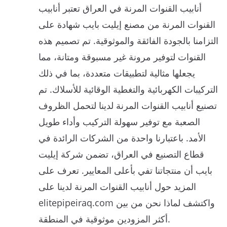
أنابيب القنوات المرنة في العراق تعتبر أنابيب
القنوات المرنة من مصنع إيليت بايب شهادة على
التزامنا بالجودة الفائقة والموثوقية. تم تصميم هذه
القنوات لتوفير مرونة غير مسبوقة ومتانة، مما
يجعلها مثالية لتطبيقات متعددة، بما في ذلك
التركيبات الكهربائية والتغطية الوقائية للأسلاك. تم
تصنيع أنابيب القنوات المرنة لدينا لتحمل الظروف
الصعبة مع توفير سهولة التركيب وأداء طويل
الأمد. باعتبارنا واحدة من الشركات الرائدة في
قطاع التصنيع في العراق، تضمن شركة إيليت
بايب أن منتجاتنا تفي بأعلى المعايير. تعرف على
المزيد حول أنابيب القنوات المرنة لدينا على
elitepipeiraq.com واكتشف لماذا نحن من بين
أكثر المزودين موثوقية في المنطقة.