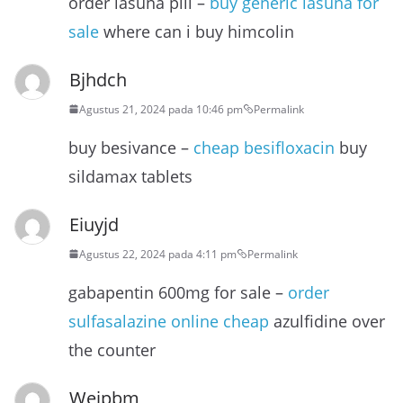
order lasuna pill –
buy generic lasuna for
sale
where can i buy himcolin
Bjhdch
Agustus 21, 2024 pada 10:46 pm
Permalink
buy besivance –
cheap besifloxacin
buy
sildamax tablets
Eiuyjd
Agustus 22, 2024 pada 4:11 pm
Permalink
gabapentin 600mg for sale –
order
sulfasalazine online cheap
azulfidine over
the counter
Wejpbm