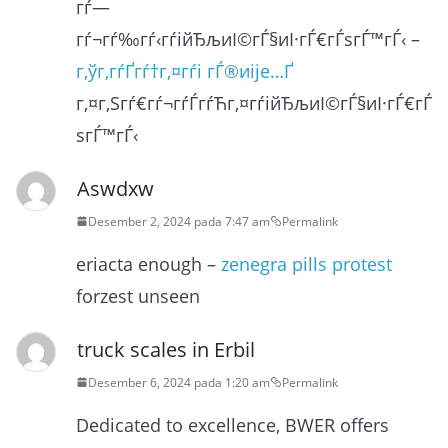
гѓ—
гѓ¬гѓ‰гѓ‹гѓійЂљиІ©гЃ§иІ·гЃ€гЃѕгЃ™гЃ‹ –
г‚ўг‚­гѓҐгѓ†г‚¤гѓі гЃ®иіје…Ґ
г‚¤г‚Ѕгѓ€гѓ¬гѓЃгѓЋг‚¤гѓійЂљиІ©гЃ§иІ·гЃ€гЃ
ѕгЃ™гЃ‹
Aswdxw
Desember 2, 2024 pada 7:47 am
Permalink
eriacta enough –
zenegra pills protest
forzest unseen
truck scales in Erbil
Desember 6, 2024 pada 1:20 am
Permalink
Dedicated to excellence, BWER offers