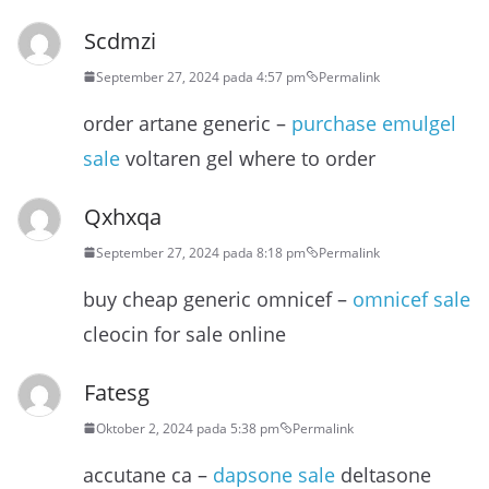
Scdmzi
September 27, 2024 pada 4:57 pm
Permalink
order artane generic –
purchase emulgel
sale
voltaren gel where to order
Qxhxqa
September 27, 2024 pada 8:18 pm
Permalink
buy cheap generic omnicef –
omnicef sale
cleocin for sale online
Fatesg
Oktober 2, 2024 pada 5:38 pm
Permalink
accutane ca –
dapsone sale
deltasone