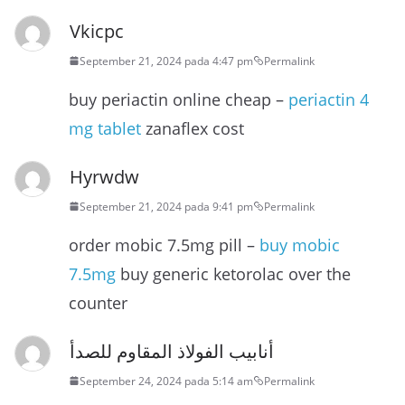
Vkicpc
September 21, 2024 pada 4:47 pm
Permalink
buy periactin online cheap –
periactin 4
mg tablet
zanaflex cost
Hyrwdw
September 21, 2024 pada 9:41 pm
Permalink
order mobic 7.5mg pill –
buy mobic
7.5mg
buy generic ketorolac over the
counter
أنابيب الفولاذ المقاوم للصدأ
September 24, 2024 pada 5:14 am
Permalink