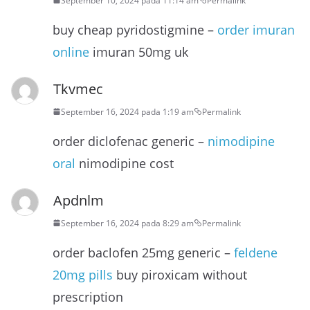
September 10, 2024 pada 11:14 am
Permalink
buy cheap pyridostigmine –
order imuran
online
imuran 50mg uk
Tkvmec
September 16, 2024 pada 1:19 am
Permalink
order diclofenac generic –
nimodipine
oral
nimodipine cost
Apdnlm
September 16, 2024 pada 8:29 am
Permalink
order baclofen 25mg generic –
feldene
20mg pills
buy piroxicam without
prescription