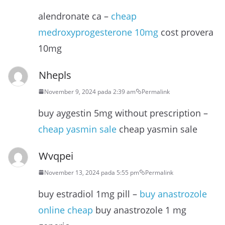
alendronate ca –
cheap
medroxyprogesterone 10mg
cost provera
10mg
Nhepls
November 9, 2024 pada 2:39 am
Permalink
buy aygestin 5mg without prescription –
cheap yasmin sale
cheap yasmin sale
Wvqpei
November 13, 2024 pada 5:55 pm
Permalink
buy estradiol 1mg pill –
buy anastrozole
online cheap
buy anastrozole 1 mg