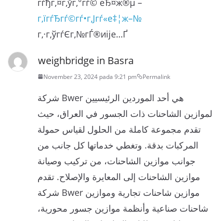
гѓђг‚¤г‚ўг‚°гѓ© еЂ¤ж®µ –
г‚їгѓЂгѓ©гѓ•г‚Јгѓ«е‡¦ж–№
г‚·г‚ўгѓЄг‚№гЃ®иіје…Ґ
weighbridge in Basra
November 23, 2024 pada 9:21 pm
Permalink
شركة Bwer هي أحد الموردين الرئيسيين
لموازين الشاحنات ذات الجسور في العراق، حيث
تقدم مجموعة كاملة من الحلول لقياس حمولة
المركبات بدقة. وتغطي خدماتها كل جانب من
جوانب موازين الشاحنات، من تركيب وصيانة
موازين الشاحنات إلى المعايرة والإصلاح. تقدم
شركة Bwer موازين شاحنات تجارية وموازين
شاحنات صناعية وأنظمة موازين جسور محورية،