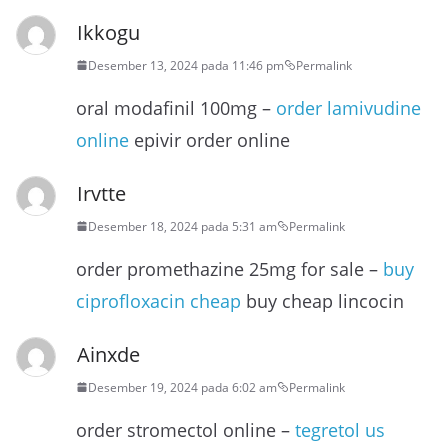
Ikkogu
Desember 13, 2024 pada 11:46 pm
Permalink
oral modafinil 100mg –
order lamivudine
online
epivir order online
Irvtte
Desember 18, 2024 pada 5:31 am
Permalink
order promethazine 25mg for sale –
buy
ciprofloxacin cheap
buy cheap lincocin
Ainxde
Desember 19, 2024 pada 6:02 am
Permalink
order stromectol online –
tegretol us