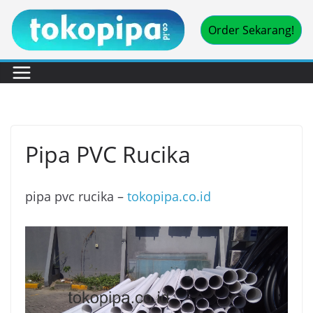
Skip
Order Sekarang!
to
content
Pipa PVC Rucika
pipa pvc rucika –
tokopipa.co.id