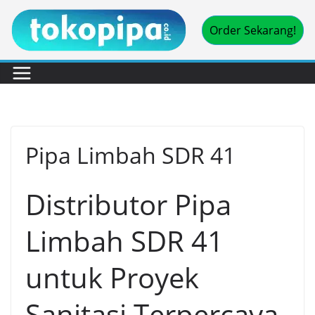
Skip
Order Sekarang!
to
content
Pipa Limbah SDR 41
Distributor Pipa
Limbah SDR 41
untuk Proyek
Sanitasi Terpercaya