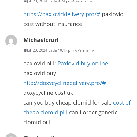
Juli 23, 2024 pada 8:24 pm
Permalink
https://paxloviddelivery.pro/#
paxlovid
cost without insurance
Michaelcrurl
Juli 23, 2024 pada 10:17 pm
Permalink
paxlovid pill:
Paxlovid buy online
–
paxlovid buy
http://doxycyclinedelivery.pro/#
doxycycline cost uk
can you buy cheap clomid for sale
cost of
cheap clomid pill
can i order generic
clomid pill