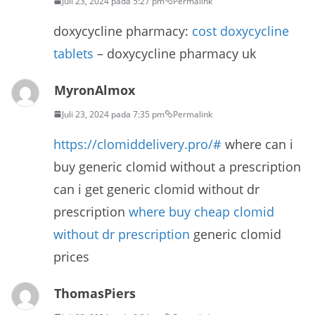
Juli 23, 2024 pada 5:27 pm
Permalink
doxycycline pharmacy:
cost doxycycline
tablets
– doxycycline pharmacy uk
MyronAlmox
Juli 23, 2024 pada 7:35 pm
Permalink
https://clomiddelivery.pro/#
where can i
buy generic clomid without a prescription
can i get generic clomid without dr
prescription
where buy cheap clomid
without dr prescription
generic clomid
prices
ThomasPiers