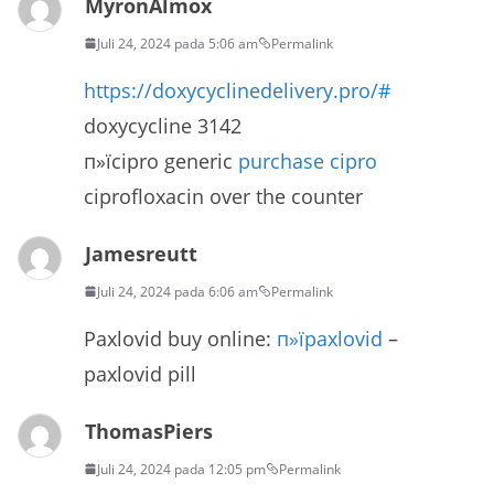
MyronAlmox
Juli 24, 2024 pada 5:06 am
Permalink
https://doxycyclinedelivery.pro/#
doxycycline 3142
п»їcipro generic
purchase cipro
ciprofloxacin over the counter
Jamesreutt
Juli 24, 2024 pada 6:06 am
Permalink
Paxlovid buy online:
п»їpaxlovid
–
paxlovid pill
ThomasPiers
Juli 24, 2024 pada 12:05 pm
Permalink