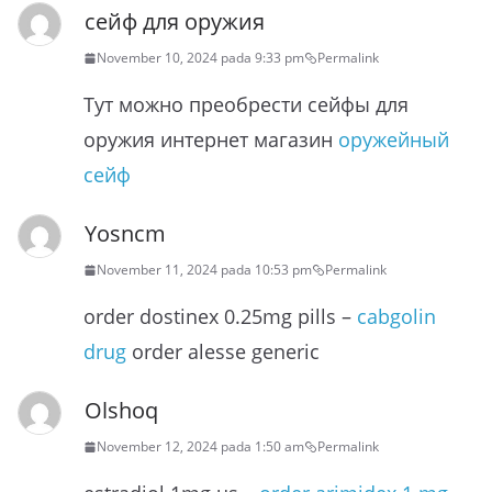
сейф для оружия
November 10, 2024 pada 9:33 pm
Permalink
Тут можно преобрести сейфы для
оружия интернет магазин
оружейный
сейф
Yosncm
November 11, 2024 pada 10:53 pm
Permalink
order dostinex 0.25mg pills –
cabgolin
drug
order alesse generic
Olshoq
November 12, 2024 pada 1:50 am
Permalink