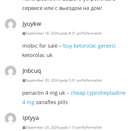
сервисе или с выездом на дом!
Jyuykw
September 18, 2024 pada 8:31 pm
Permalink
mobic for sale –
buy ketorolac generic
ketorolac uk
Jnbcuq
September 20, 2024 pada 5:31 am
Permalink
periactin 4 mg uk –
cheap cyproheptadine
4 mg
zanaflex pills
Iptyya
September 24, 2024 pada 1:15 pm
Permalink