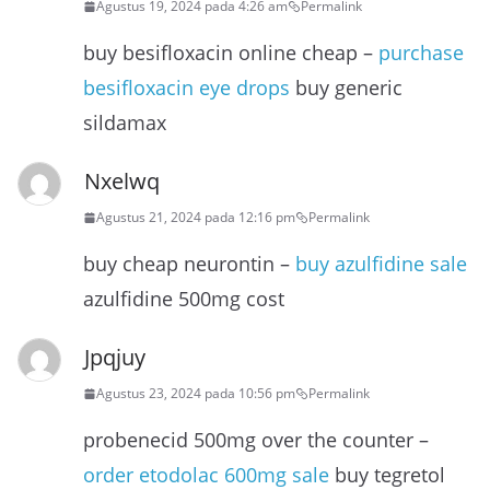
Agustus 19, 2024 pada 4:26 am
Permalink
buy besifloxacin online cheap –
purchase
besifloxacin eye drops
buy generic
sildamax
Nxelwq
Agustus 21, 2024 pada 12:16 pm
Permalink
buy cheap neurontin –
buy azulfidine sale
azulfidine 500mg cost
Jpqjuy
Agustus 23, 2024 pada 10:56 pm
Permalink
probenecid 500mg over the counter –
order etodolac 600mg sale
buy tegretol