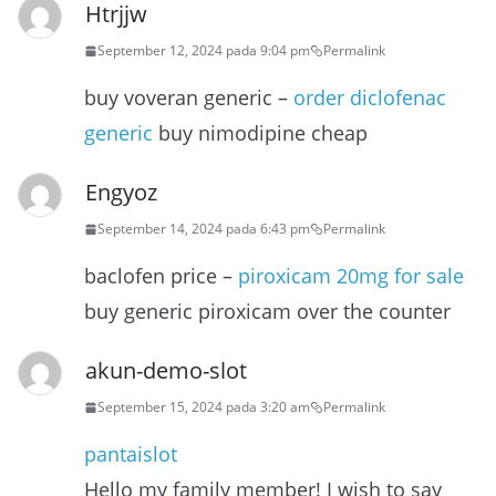
Htrjjw
September 12, 2024 pada 9:04 pm
Permalink
buy voveran generic –
order diclofenac
generic
buy nimodipine cheap
Engyoz
September 14, 2024 pada 6:43 pm
Permalink
baclofen price –
piroxicam 20mg for sale
buy generic piroxicam over the counter
akun-demo-slot
September 15, 2024 pada 3:20 am
Permalink
pantaislot
Hello my family member! I wish to say