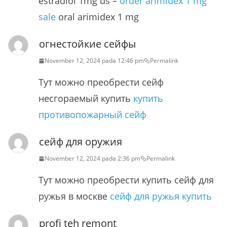
estradiol 1mg us –
order arimidex 1 mg
sale
oral arimidex 1 mg
огнестойкие сейфы
November 12, 2024 pada 12:46 pm
Permalink
Тут можно преобрести сейф
несгораемый купить
купить
противопожарный сейф
сейф для оружия
November 12, 2024 pada 2:36 pm
Permalink
Тут можно преобрести купить сейф для
ружья в москве
сейф для ружья купить
profi teh remont