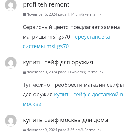
profi-teh-remont
November 6, 2024 pada 1:14 pm
Permalink
Сервисный центр предлагает замена
матрицы msi gs70
переустановка
системы msi gs70
купить сейф для оружия
November 9, 2024 pada 11:46 am
Permalink
Тут можно преобрести магазин сейфы
для оружия
купить сейф с доставкой в
москве
купить сейф москва для дома
November 9, 2024 pada 3:26 pm
Permalink